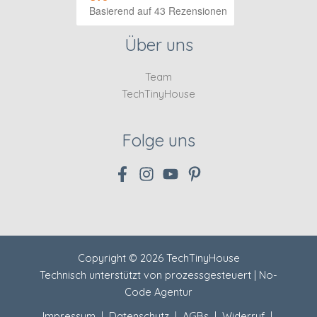
Basierend auf 43 Rezensionen
Über uns
Team
TechTinyHouse
Folge uns
Copyright © 2026 TechTinyHouse
Technisch unterstützt von
prozessgesteuert | No-
Code Agentur
Impressum
|
Datenschutz
|
AGBs
|
Widerruf
|