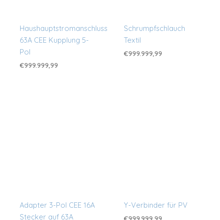
Haushauptstromanschluss
Schrumpfschlauch
63A CEE Kupplung 5-
Textil
Pol
€
999.999,99
€
999.999,99
Adapter 3-Pol CEE 16A
Y-Verbinder für PV
Stecker auf 63A
€
999.999,99