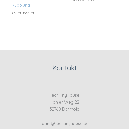
Kupplung
€
999.999,99
Kontakt
TechTinyHouse
Hohler Weg 22
32760 Detmold
team@techtinyhouse.de