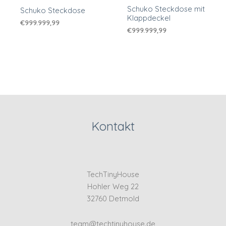
Schuko Steckdose mit
Schuko Steckdose
Klappdeckel
€
999.999,99
€
999.999,99
Kontakt
TechTinyHouse
Hohler Weg 22
32760 Detmold
team@techtinyhouse.de