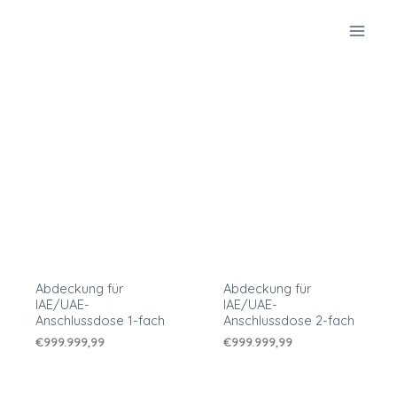
Zum
Inhalt
springen
Abdeckung für
Abdeckung für
IAE/UAE-
IAE/UAE-
Anschlussdose 1-fach
Anschlussdose 2-fach
€
999.999,99
€
999.999,99