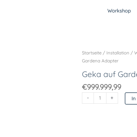
Workshop
Geka
Startseite
/
Installation
/
W
auf
Gardena Adapter
Gardena
Geka auf Gard
Adapter
Menge
€
999.999,99
-
+
In