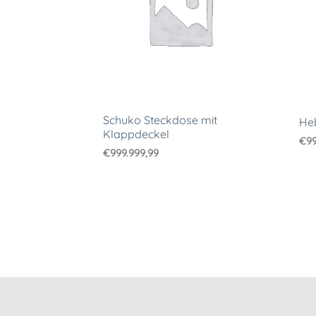
Schuko Steckdose mit
He
Klappdeckel
€
99
€
999.999,99