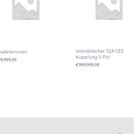
Wandstecker 32A CEE
belklemmen
Kupplung 5-Pol
9.999,99
€
999.999,99