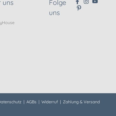
 uns
Folge
uns
nyHouse
atenschutz
|
AGBs
|
Widerruf
|
Zahlung & Versand