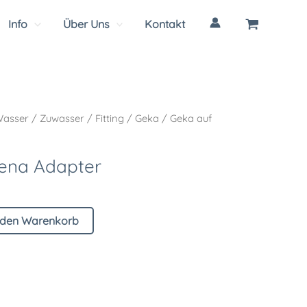
Info
Über Uns
Kontakt
asser
/
Zuwasser
/
Fitting
/
Geka
/ Geka auf
ena Adapter
 den Warenkorb