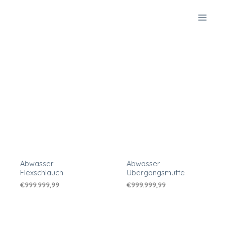
Zum
Inhalt
springen
Abwasser
Abwasser
Flexschlauch
Übergangsmuffe
€
999.999,99
€
999.999,99