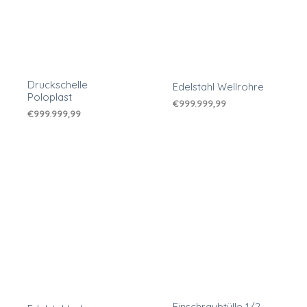
Druckschelle
Edelstahl Wellrohre
Poloplast
€
999.999,99
€
999.999,99
Einschraubtülle 1/2