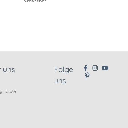
€
999.999,99
 uns
Folge
uns
nyHouse