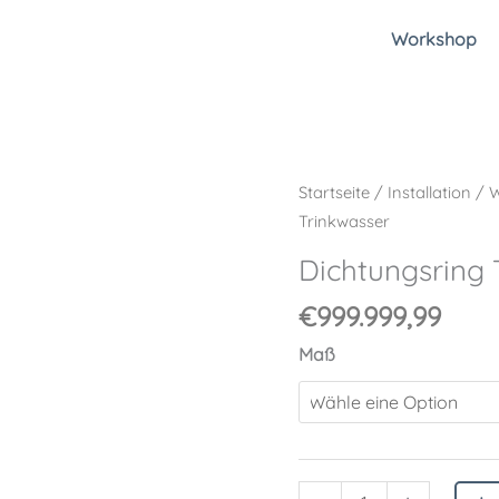
Workshop
Dichtungsring
Startseite
/
Installation
/
W
Trinkwasser
Trinkwasser
Menge
Dichtungsring 
€
999.999,99
Maß