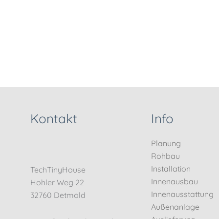
Kontakt
Info
Planung
Rohbau
Installation
TechTinyHouse
Innenausbau
Hohler Weg 22
Innenausstattung
32760 Detmold
Außenanlage