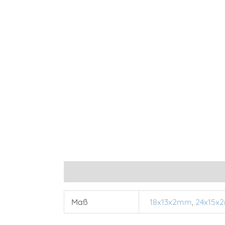
Zusätzliche Informationen
Maß
18x13x2mm
,
24x15x