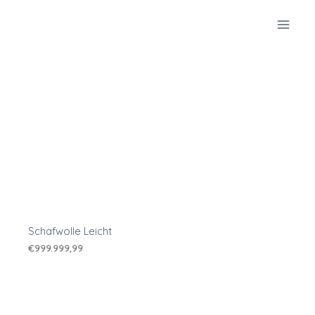
Zum
Inhalt
springen
Schafwolle Leicht
€
999.999,99