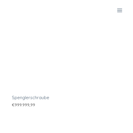
Zum
Inhalt
springen
Spenglerschraube
€
999.999,99