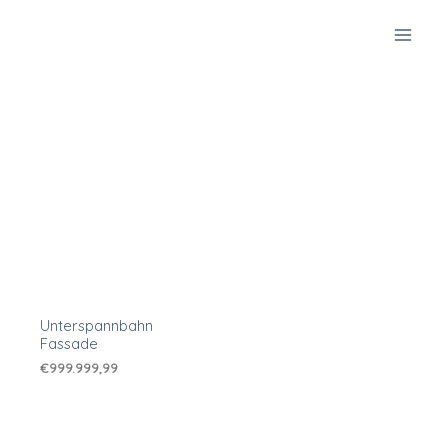
Zum
Inhalt
springen
Unterspannbahn
Fassade
€
999.999,99