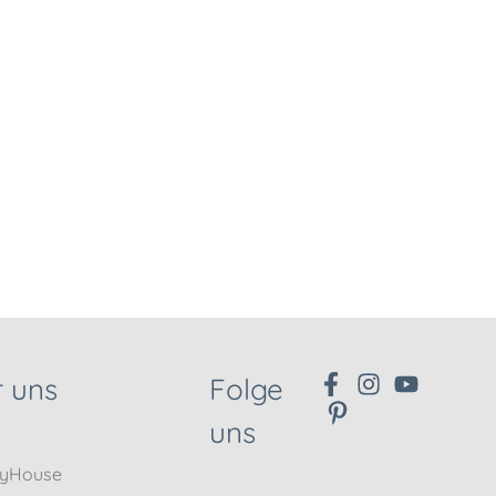
 uns
Folge
uns
nyHouse