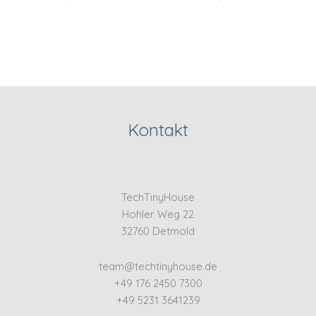
Kontakt
TechTinyHouse
Hohler Weg 22
32760 Detmold
team@techtinyhouse.de
+49 176 2450 7300
+49 5231 3641239