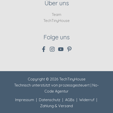
Über uns
Team
TechTinyHouse
Folge uns
Copyright © 2026 TechTinyHouse
Technisch unterstützt von
prozessgesteuert | No-
Code Agentur
Impressum
|
Datenschutz
|
AGBs
|
Widerruf
|
Zahlung & Versand