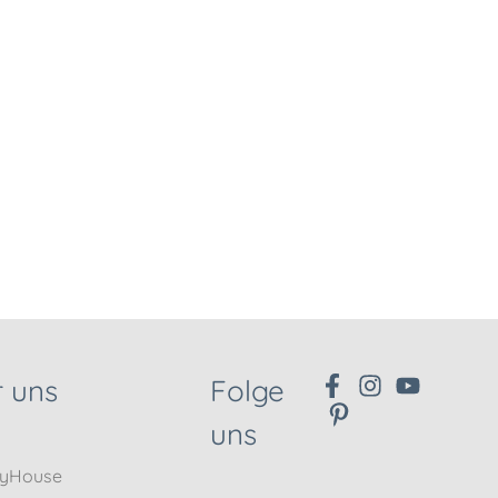
 uns
Folge
uns
nyHouse