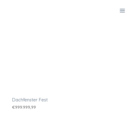
Zum
Inhalt
springen
Dachfenster Fest
€
999.999,99