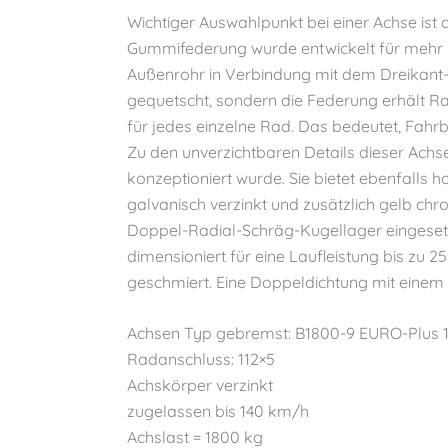
Wichtiger Auswahlpunkt bei einer Achse ist 
Gummifederung wurde entwickelt für mehr Fa
Außenrohr in Verbindung mit dem Dreikant
gequetscht, sondern die Federung erhält R
für jedes einzelne Rad. Das bedeutet, Fahrb
Zu den unverzichtbaren Details dieser Achs
konzeptioniert wurde. Sie bietet ebenfalls h
galvanisch verzinkt und zusätzlich gelb chr
Doppel-Radial-Schräg-Kugellager eingesetzt,
dimensioniert für eine Laufleistung bis zu 
geschmiert. Eine Doppeldichtung mit einem
Achsen Typ gebremst: B1800-9 EURO-Plus 
Radanschluss: 112×5
Achskörper verzinkt
zugelassen bis 140 km/h
Achslast = 1800 kg