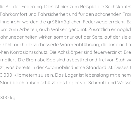
die Art der Federung. Dies ist hier zum Beispiel die Sechska
hrkomfort und Fahrsicherheit und für den schonenden Transp
-Innenrohr werden die größtmöglichen Federwege erreicht. 
aum zum Arbeiten, auch Walken genannt. Zusätzlich ermöglic
ahnunebenheiten wirken somit nur auf der Seite, auf der sie e
e zählt auch die verbesserte Wärmeabführung, die für eine La
ohen Korrosionsschutz. Die Achskörper sind feuerverzinkt. Bre
omatiert. Die Bremsbeläge sind asbestfrei und frei von Stahl
 was bereits in der Automobilindustrie Standard ist. Dieses 
250.000 Kilometern zu sein. Das Lager ist lebenslang mit ein
 Staubblech außen schützt das Lager vor Schmutz und Wasse
1800 kg