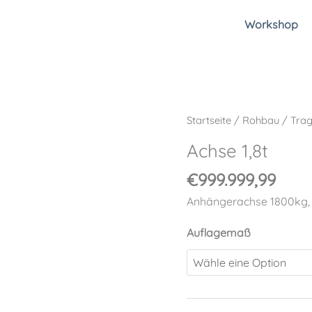
Workshop
Achse
Startseite
/
Rohbau
/
Tra
1,8t
Achse 1,8t
Menge
€
999.999,99
Anhängerachse 1800kg,
Auflagemaß