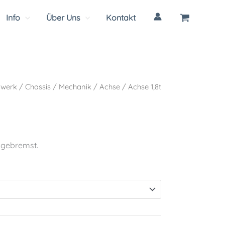
Info
Über Uns
Kontakt
gwerk
/
Chassis
/
Mechanik
/
Achse
/ Achse 1,8t
 gebremst.