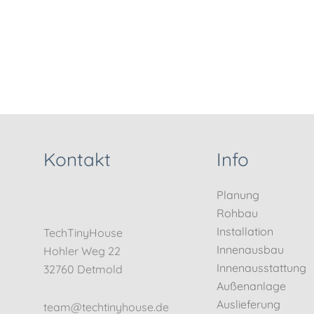
Kontakt
Info
Planung
Rohbau
Installation
TechTinyHouse
Innenausbau
Hohler Weg 22
Innenausstattung
32760 Detmold
Außenanlage
Auslieferung
team@techtinyhouse.de