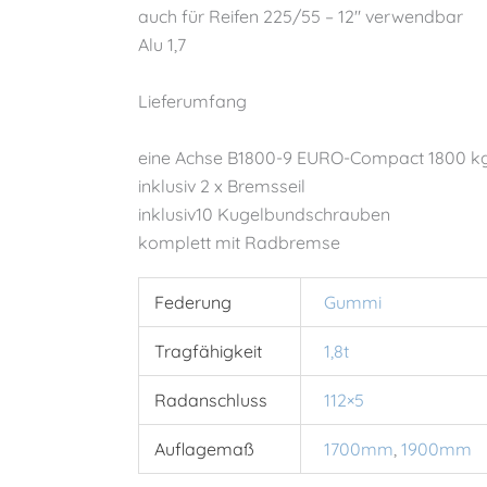
auch für Reifen 225/55 – 12″ verwendbar
Alu 1,7
Lieferumfang
eine Achse B1800-9 EURO-Compact 1800 k
inklusiv 2 x Bremsseil
inklusiv10 Kugelbundschrauben
komplett mit Radbremse
Federung
Gummi
Tragfähigkeit
1,8t
Radanschluss
112×5
Auflagemaß
1700mm
,
1900mm