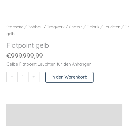
Startseite
/
Rohbau
/
Tragwerk
/
Chassis
/
Elektrik
/
Leuchten
/ Fl
gelb
Flatpoint gelb
€
999.999,99
Gelbe Flatpoint Leuchten für den Anhänger.
-
+
In den Warenkorb
Beschreibung
Zusätzliche Informationen