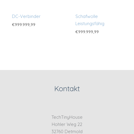
DC-Verbinder
Schafwolle
Leistungsfähig
€
999.999,99
€
999.999,99
Kontakt
TechTinyHouse
Hohler Weg 22
32760 Detmold