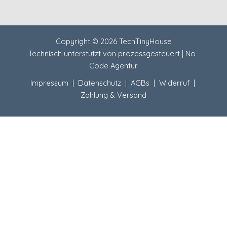
Copyright © 2026 TechTinyHouse
Technisch unterstützt von
prozessgesteuert | No-
Code Agentur
Impressum
|
Datenschutz
|
AGBs
|
Widerruf
|
Zahlung & Versand