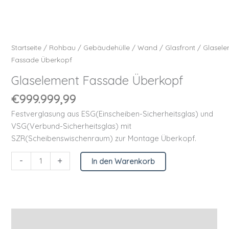
Startseite
/
Rohbau
/
Gebäudehülle
/
Wand
/
Glasfront
/ Glasele
Fassade Überkopf
Glaselement Fassade Überkopf
€
999.999,99
Festverglasung aus ESG(Einscheiben-Sicherheitsglas) und
VSG(Verbund-Sicherheitsglas) mit
SZR(Scheibenswischenraum) zur Montage Überkopf.
-
+
In den Warenkorb
Beschreibung