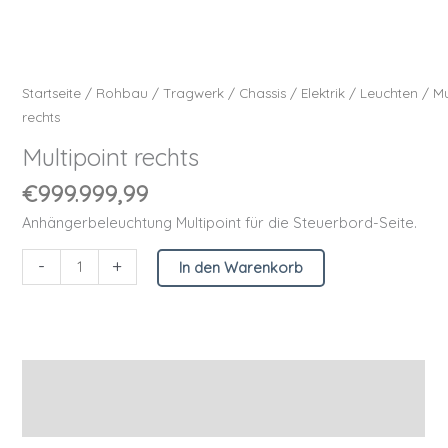
Startseite
/
Rohbau
/
Tragwerk
/
Chassis
/
Elektrik
/
Leuchten
/ Mu
rechts
Multipoint rechts
€
999.999,99
Anhängerbeleuchtung Multipoint für die Steuerbord-Seite.
-
+
In den Warenkorb
Beschreibung
Zusätzliche Informationen