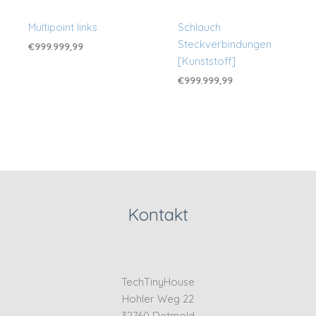
Multipoint links
Schlauch
Steckverbindungen
€
999.999,99
[Kunststoff]
€
999.999,99
Kontakt
TechTinyHouse
Hohler Weg 22
32760 Detmold