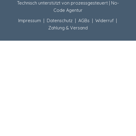
Technisch unterstützt von
prozessgesteuert | No-
Code Agentur
Impressum
|
Datenschutz
|
AGBs
|
Widerruf
|
Zahlung & Versand