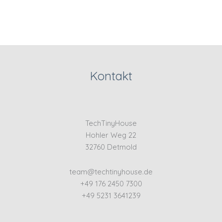
Kontakt
TechTinyHouse
Hohler Weg 22
32760 Detmold
team@techtinyhouse.de
+49 176 2450 7300
+49 5231 3641239