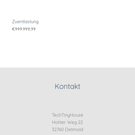
Zuentlastung
€
999.999,99
Kontakt
TechTinyHouse
Hohler Weg 22
32760 Detmold