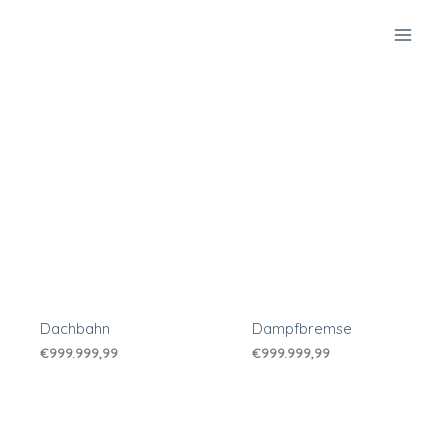
Zum
Inhalt
springen
Dachbahn
Dampfbremse
€
999.999,99
€
999.999,99