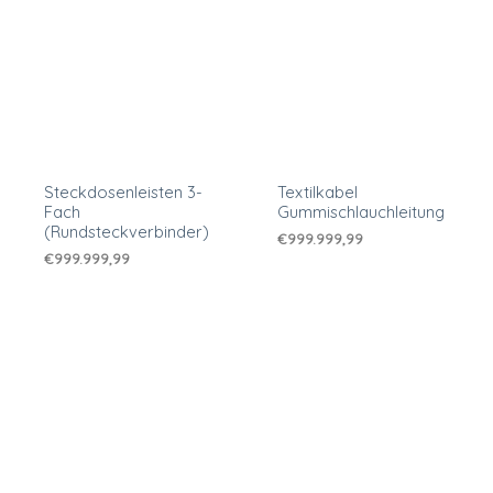
Steckdosenleisten 3-
Textilkabel
Fach
Gummischlauchleitung
(Rundsteckverbinder)
€
999.999,99
€
999.999,99