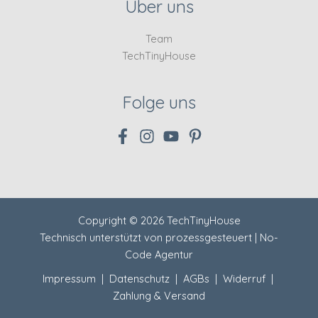
Über uns
Team
TechTinyHouse
Folge uns
Copyright © 2026 TechTinyHouse
Technisch unterstützt von
prozessgesteuert | No-
Code Agentur
Impressum
|
Datenschutz
|
AGBs
|
Widerruf
|
Zahlung & Versand