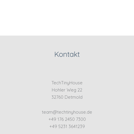
Kontakt
TechTinyHouse
Hohler Weg 22
32760 Detmold
team@techtinyhouse.de
+49 176 2450 7300
+49 5231 3641239