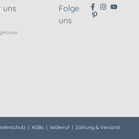
 uns
Folge
uns
nyHouse
atenschutz
|
AGBs
|
Widerruf
|
Zahlung & Versand