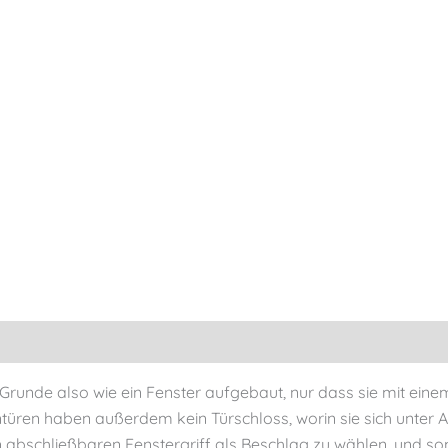
 im Grunde also wie ein Fenster aufgebaut, nur dass sie mit ei
entüren haben außerdem kein Türschloss, worin sie sich unter
 abschließbaren Fenstergriff als Beschlag zu wählen, und somi