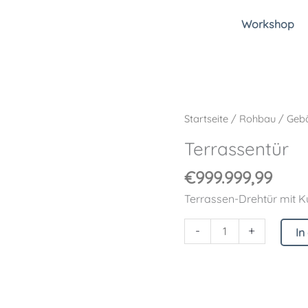
Workshop
Terrassentür
Startseite
/
Rohbau
/
Gebä
Menge
Terrassentür
€
999.999,99
Terrassen-Drehtür mit K
-
+
In