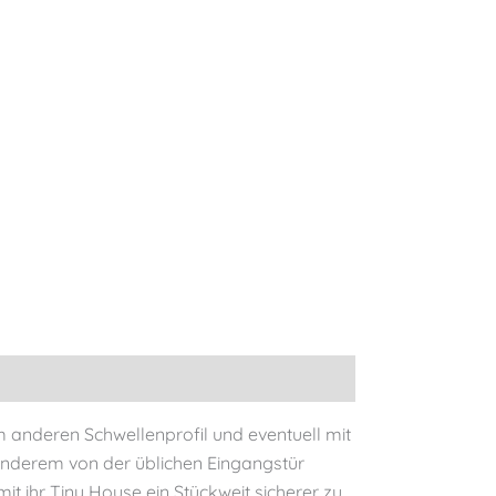
nem anderen Schwellenprofil und eventuell mit
 Anderem von der üblichen Eingangstür
t ihr Tiny House ein Stückweit sicherer zu