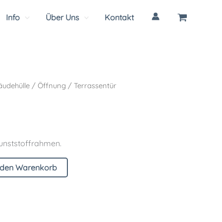
Info
Über Uns
Kontakt
udehülle
/
Öffnung
/ Terrassentür
unststoffrahmen.
 den Warenkorb