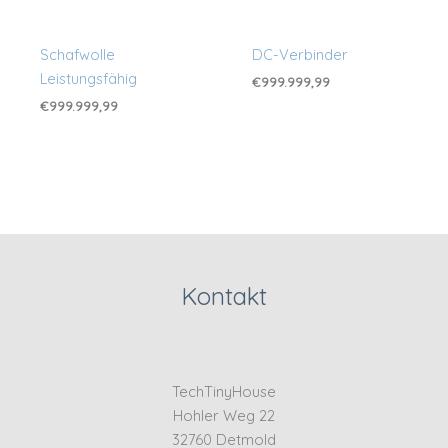
Schafwolle
DC-Verbinder
Leistungsfähig
€
999.999,99
€
999.999,99
Kontakt
TechTinyHouse
Hohler Weg 22
32760 Detmold