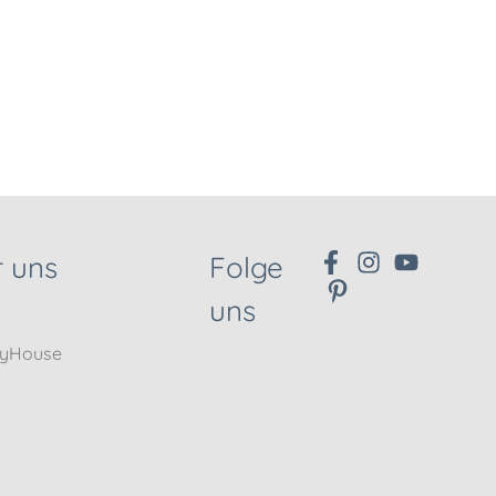
 uns
Folge
uns
nyHouse