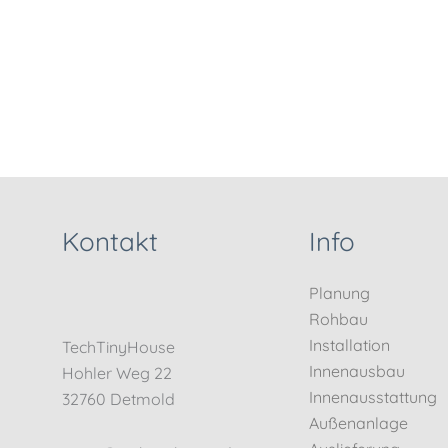
Kontakt
Info
Planung
Rohbau
Installation
TechTinyHouse
Innenausbau
Hohler Weg 22
Innenausstattung
32760 Detmold
Außenanlage