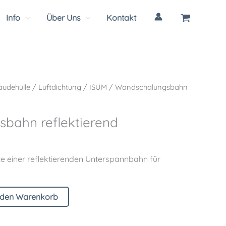
Info
Über Uns
Kontakt
udehülle
/
Luftdichtung
/
ISUM
/ Wandschalungsbahn
bahn reflektierend
te einer reflektierenden Unterspannbahn für
 den Warenkorb