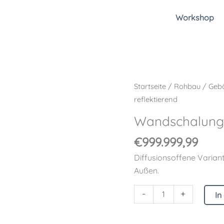
Workshop
Wandschalungsbahn
Startseite
/
Rohbau
/
Gebä
reflektierend
reflektierend
Menge
Wandschalungs
€
999.999,99
Diffusionsoffene Varian
Außen.
-
+
In