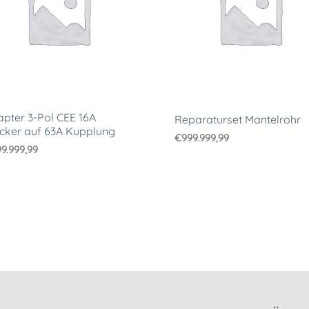
pter 3-Pol CEE 16A
Reparaturset Mantelrohr
cker auf 63A Kupplung
€
999.999,99
9.999,99