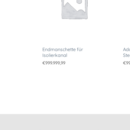
Endmanschette für
Ada
Isolierkanal
Ste
€
999.999,99
€
99