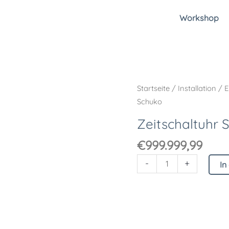
Workshop
Zeitschaltuhr
Startseite
/
Installation
/
E
Schuko
Schuko
Menge
Zeitschaltuhr 
€
999.999,99
-
+
In