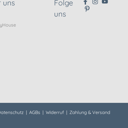
 uns
Folge
uns
nyHouse
atenschutz
|
AGBs
|
Widerruf
|
Zahlung & Versand