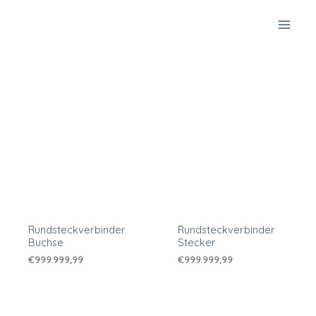
Zum
Inhalt
springen
Rundsteckverbinder
Rundsteckverbinder
Buchse
Stecker
€
999.999,99
€
999.999,99