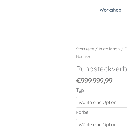
Workshop
Rundsteckverbinder
Startseite
/
Installation
/
E
Buchse
Buchse
Menge
Rundsteckverb
€
999.999,99
Typ
Farbe