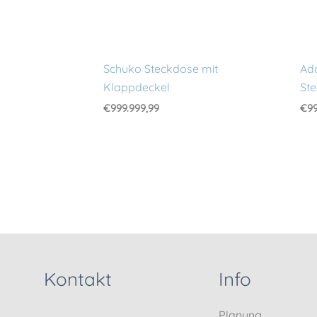
Schuko Steckdose mit
Ada
Klappdeckel
Ste
€
999.999,99
€
99
Kontakt
Info
Planung