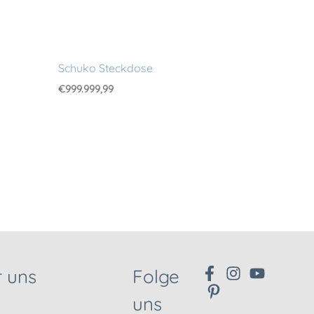
Schuko Steckdose
€
999.999,99
 uns
Folge
uns