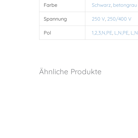
Farbe
Schwarz
,
betongrau
Spannung
250 V
,
250/400 V
Pol
1,2,3,N,PE
,
L,N,PE
,
L,N
Ähnliche Produkte