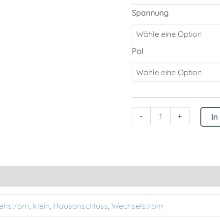
Spannung
Pol
-
+
In
ehstrom, klein
,
Hausanschluss
,
Wechselstrom