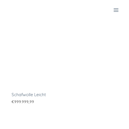
Zum
Inhalt
springen
Schafwolle Leicht
€
999.999,99