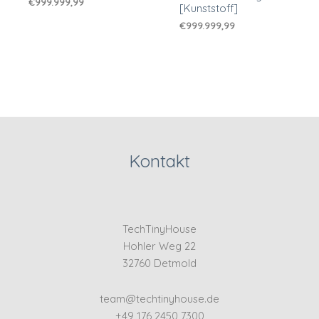
€
999.999,99
[Kunststoff]
€
999.999,99
Kontakt
TechTinyHouse
Hohler Weg 22
32760 Detmold
team@techtinyhouse.de
+49 176 2450 7300