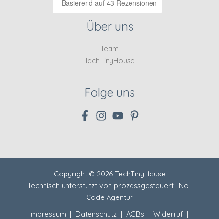
Basierend auf 43 Rezensionen
Über uns
Team
TechTinyHouse
Folge uns
Copyright © 2026 TechTinyHouse
Technisch unterstützt von
prozessgesteuert | No-
Code Agentur
Impressum
|
Datenschutz
|
AGBs
|
Widerruf
|