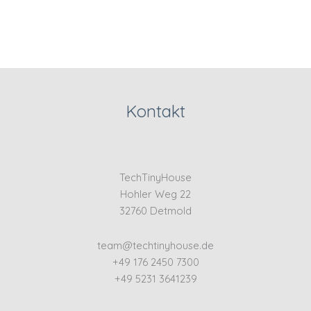
Kontakt
TechTinyHouse
Hohler Weg 22
32760 Detmold
team@techtinyhouse.de
+49 176 2450 7300
+49 5231 3641239