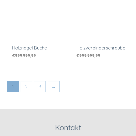
Holznagel Buche
Holzverbinderschraube
€
999.999,99
€
999.999,99
1
2
3
→
Kontakt