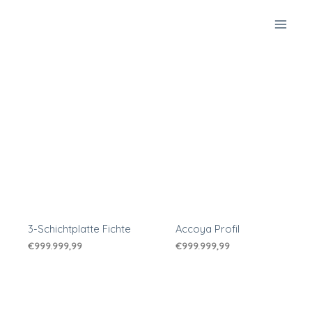
Zum
Inhalt
springen
3-Schichtplatte Fichte
Accoya Profil
€
999.999,99
€
999.999,99