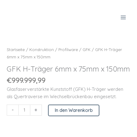
Zum
Inhalt
springen
GFK
H-
Träger
Startseite
/
Konstruktion
/
Profilware
/
GFK
/ GFK H-Träger
6mm
6mm x 75mm x 150mm
x
GFK H-Träger 6mm x 75mm x 150mm
75mm
x
€
999.999,99
150mm
Glasfaserverstärkte Kunststoff (GFK) H-Träger werden
Menge
als Quertraverse im Wechselbrückenbau eingesetzt.
-
+
In den Warenkorb