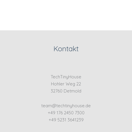
Kontakt
TechTinyHouse
Hohler Weg 22
32760 Detmold
team@techtinyhouse.de
+49 176 2450 7300
+49 5231 3641239