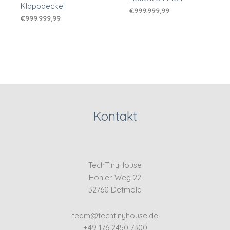
Klappdeckel
€
999.999,99
€
999.999,99
Kontakt
TechTinyHouse
Hohler Weg 22
32760 Detmold
team@techtinyhouse.de
+49 176 2450 7300