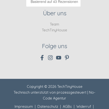
Basierend auf 43 Rezensionen
Über uns
Team
TechTinyHouse
Folge uns
Copyright © 2026 TechTinyHouse
Technisch unterstützt von
prozessgesteuert | No-
Code Agentur
Impressum
|
Datenschutz
|
AGBs
|
Widerruf
|