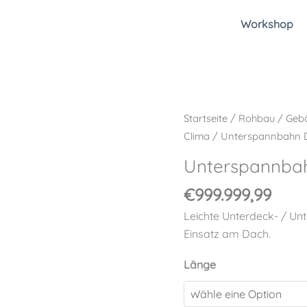
Workshop
Unterspannbahn
Startseite
/
Rohbau
/
Gebä
Dach
Clima
/ Unterspannbahn 
Menge
Unterspannba
€
999.999,99
Leichte Unterdeck- / Un
Einsatz am Dach.
Länge