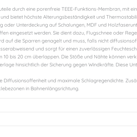
eile durch eine porenfreie TEEE-Funktions-Membran, mit ein
und bietet höchste Alterungsbeständigkeit und Thermostabilit
ng oder Unterdeckung auf Schalungen, MDF und Holzfaserunt
 eingesetzt werden. Sie dient dazu, Flugschnee oder Regen
rd auf die Sparren genagelt und muss, falls nicht diffusionsof
serabweisend und sorgt für einen zuverlässigen Feuchteschu
um 10 bis 20 cm überlappen. Die Stöße und Nähte können verk
age hinsichtlich der Sicherung gegen Windkräfte. Diese Unt
ohe Diffusionsoffenheit und maximale Schlagregendichte. Zusätz
tklebezonen in Bahnenlängsrichtung.