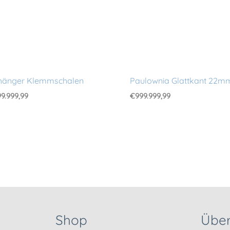
hänger Klemmschalen
Paulownia Glattkant 22m
9.999,99
€
999.999,99
Shop
Über