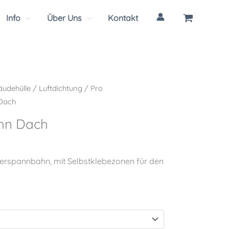
Info
Über Uns
Kontakt
udehülle
/
Luftdichtung
/
Pro
Dach
hn Dach
terspannbahn, mit Selbstklebezonen für den