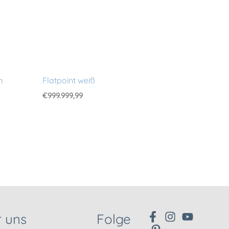
m
Flatpoint weiß
€
999.999,99
 uns
Folge