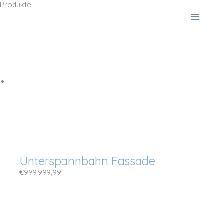
Produkte
Zum
Inhalt
springen
Unterspannbahn Fassade
€
999.999,99