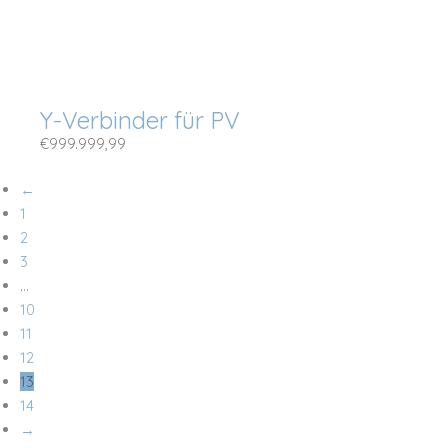
Y-Verbinder für PV
€
999.999,99
←
1
2
3
…
10
11
12
13
14
→